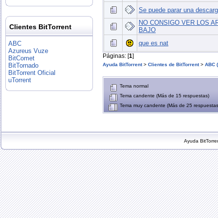
Se puede parar una descar
NO CONSIGO VER LOS A
Clientes BitTorrent
BAJO
que es nat
ABC
Azureus Vuze
Páginas: [
1
]
BitComet
Ayuda BitTorrent
>
Clientes de BitTorrent
>
ABC (
BitTornado
BitTorrent Oficial
uTorrent
Tema normal
Tema candente (Más de 15 respuestas)
Tema muy candente (Más de 25 respuestas
Ayuda
BitTorre