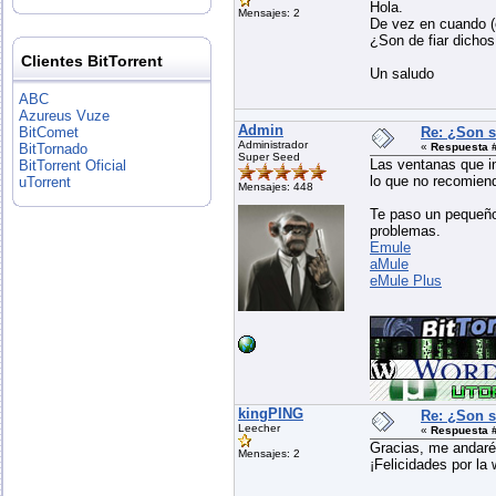
Hola.
Mensajes: 2
De vez en cuando (
¿Son de fiar dicho
Clientes BitTorrent
Un saludo
ABC
Azureus Vuze
Admin
Re: ¿Son s
BitComet
Administrador
«
Respuesta #
BitTornado
Super Seed
Las ventanas que in
BitTorrent Oficial
lo que no recomiend
uTorrent
Mensajes: 448
Te paso un pequeño
problemas.
Emule
aMule
eMule Plus
kingPING
Re: ¿Son s
Leecher
«
Respuesta #
Gracias, me andaré
Mensajes: 2
¡Felicidades por la