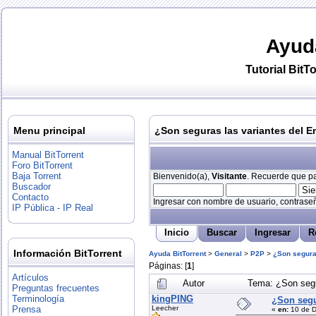
Ayud
Tutorial
BitTo
Menu principal
¿Son seguras las variantes del 
Manual BitTorrent
Foro BitTorrent
Baja Torrent
Bienvenido(a),
Visitante
. Recuerde que par
Buscador
Contacto
Ingresar con nombre de usuario, contraseñ
IP Pública - IP Real
Inicio
Buscar
Ingresar
R
Información BitTorrent
Ayuda BitTorrent
>
General
>
P2P
>
¿Son segura
Páginas: [
1
]
Artículos
Autor
Tema: ¿Son segu
Preguntas frecuentes
kingPING
Terminología
¿Son segu
Leecher
Prensa
«
en:
10 de D