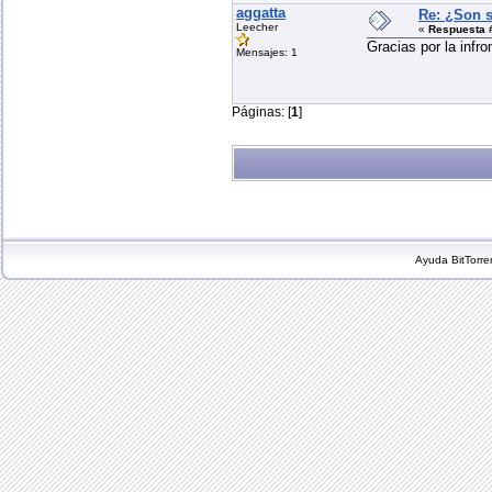
aggatta
Re: ¿Son s
Leecher
«
Respuesta 
Gracias por la infr
Mensajes: 1
Páginas: [
1
]
Ayuda
BitTorre