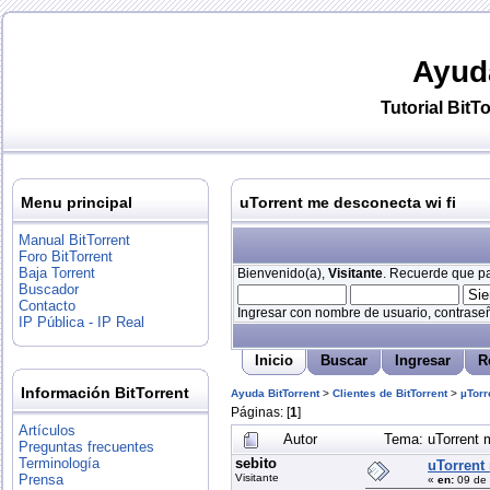
Ayud
Tutorial
BitTo
Menu principal
uTorrent me desconecta wi fi
Manual BitTorrent
Foro BitTorrent
Baja Torrent
Bienvenido(a),
Visitante
. Recuerde que par
Buscador
Contacto
Ingresar con nombre de usuario, contraseñ
IP Pública - IP Real
Inicio
Buscar
Ingresar
R
Información BitTorrent
Ayuda BitTorrent
>
Clientes de BitTorrent
>
µTorr
Páginas: [
1
]
Artículos
Autor
Tema: uTorrent 
Preguntas frecuentes
sebito
Terminología
uTorrent
Visitante
Prensa
«
en:
09 de 