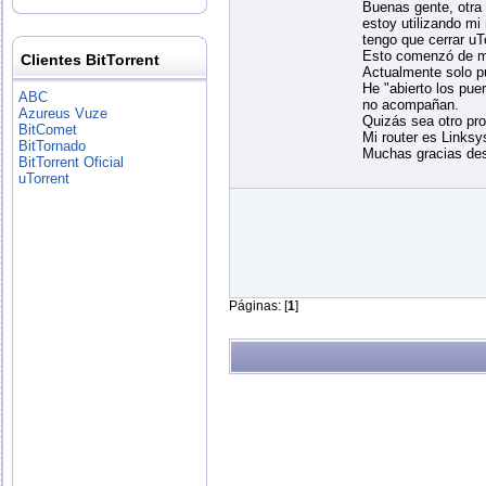
Buenas gente, otra 
estoy utilizando mi
tengo que cerrar uT
Esto comenzó de m
Clientes BitTorrent
Actualmente solo p
He "abierto los pue
ABC
no acompañan.
Azureus Vuze
Quizás sea otro pro
BitComet
Mi router es Linksy
BitTornado
Muchas gracias des
BitTorrent Oficial
uTorrent
Páginas: [
1
]