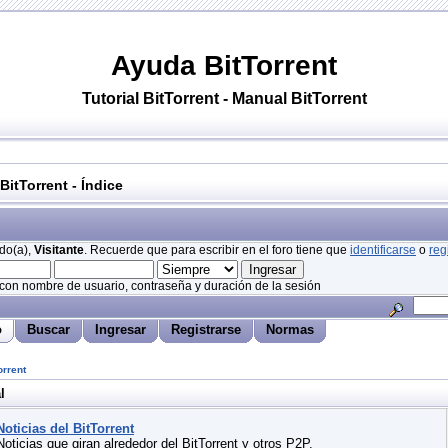
Ayuda
BitTorrent
Tutorial
BitTorrent
-
Manual
BitTorrent
BitTorrent - Índice
do(a),
Visitante
. Recuerde que para escribir en el foro tiene que
identificarse
o
reg
 con nombre de usuario, contraseña y duración de la sesión
o
Buscar
Ingresar
Registrarse
Normas
orrent
l
Noticias del BitTorrent
Noticias que giran alrededor del BitTorrent y otros P2P.