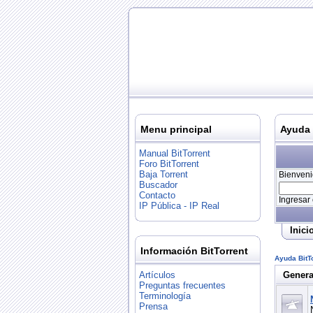
Menu principal
Ayuda 
Manual BitTorrent
Foro BitTorrent
Baja Torrent
Bienveni
Buscador
Contacto
Ingresar
IP Pública - IP Real
Inici
Información BitTorrent
Ayuda BitT
Genera
Artículos
Preguntas frecuentes
Terminología
Prensa