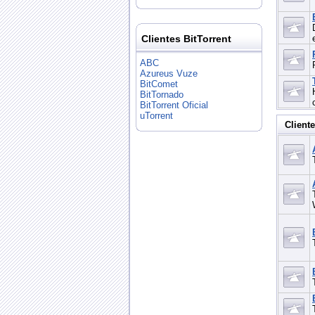
Clientes BitTorrent
ABC
Azureus Vuze
BitComet
BitTornado
BitTorrent Oficial
uTorrent
Cliente