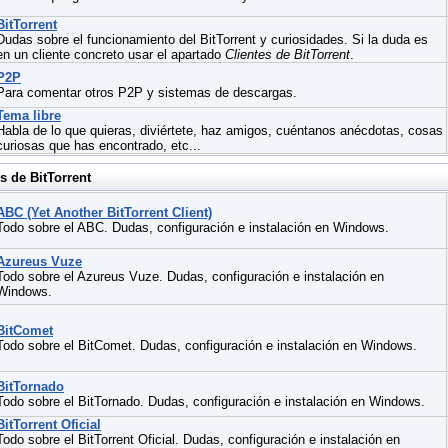
BitTorrent
Dudas sobre el funcionamiento del BitTorrent y curiosidades. Si la duda es
en un cliente concreto usar el apartado
Clientes de BitTorrent
.
P2P
Para comentar otros P2P y sistemas de descargas.
Tema libre
Habla de lo que quieras, diviértete, haz amigos, cuéntanos anécdotas, cosas
curiosas que has encontrado, etc...
s de BitTorrent
ABC (Yet Another BitTorrent Client)
Todo sobre el ABC. Dudas, configuración e instalación en Windows.
Azureus Vuze
Todo sobre el Azureus Vuze. Dudas, configuración e instalación en
Windows.
BitComet
Todo sobre el BitComet. Dudas, configuración e instalación en Windows.
BitTornado
Todo sobre el BitTornado. Dudas, configuración e instalación en Windows.
BitTorrent Oficial
Todo sobre el BitTorrent Oficial. Dudas, configuración e instalación en