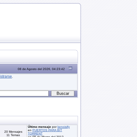
08 de Agosto del 2026, 04:23:42
istrarse
.
Último mensaje
por
kenoisify
en
PUERTOS PARA BIT
20 Mensajes
TORRENT
11 Temas
en 05 de Marzo del 2012,