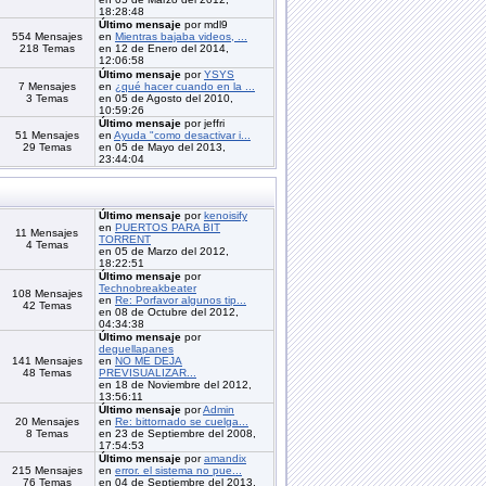
18:28:48
Último mensaje
por mdl9
554 Mensajes
en
Mientras bajaba videos, ...
218 Temas
en 12 de Enero del 2014,
12:06:58
Último mensaje
por
YSYS
7 Mensajes
en
¿qué hacer cuando en la ...
3 Temas
en 05 de Agosto del 2010,
10:59:26
Último mensaje
por jeffri
51 Mensajes
en
Ayuda "como desactivar i...
29 Temas
en 05 de Mayo del 2013,
23:44:04
Último mensaje
por
kenoisify
en
PUERTOS PARA BIT
11 Mensajes
TORRENT
4 Temas
en 05 de Marzo del 2012,
18:22:51
Último mensaje
por
Technobreakbeater
108 Mensajes
en
Re: Porfavor algunos tip...
42 Temas
en 08 de Octubre del 2012,
04:34:38
Último mensaje
por
deguellapanes
141 Mensajes
en
NO ME DEJA
48 Temas
PREVISUALIZAR...
en 18 de Noviembre del 2012,
13:56:11
Último mensaje
por
Admin
20 Mensajes
en
Re: bittornado se cuelga...
8 Temas
en 23 de Septiembre del 2008,
17:54:53
Último mensaje
por
amandix
215 Mensajes
en
error. el sistema no pue...
76 Temas
en 04 de Septiembre del 2013,